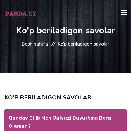
Ko'p beriladigon savolar
BOSH SAHIFA
Bosh sahifa
Ko'p beriladigon savolar
KATALOG
BIZ HAQIMIZDA
SAVOLLAR
KO'P BERILADIGON SAVOLAR
ALOQA
Qanday Qilib Men Jalyuzi Buyurtma Bera
Olaman?