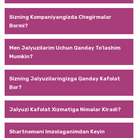
TILLAR
Sizning Kompaniyangizda Chegirmalar
ARIZA QOLDIRISH
Bormi?
+998 (97) 764 44 44
Men Jalyuzilarim Uchun Qanday To'lashim
Mumkin?
Sizning Jalyuzilaringizga Qanday Kafolat
Bor?
Jalyuzi Kafolat Xizmatiga Nimalar Kiradi?
Shartnomani Imzolaganimdan Keyin